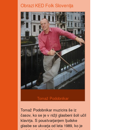
Obrazi KED Folk Slovenija
Tomaž Podobnikar
T
omaž Podobnikar muzicira še iz
časov, ko se je v nižji glasbeni šoli učil
klavirja. S poustvarjanjem ljudske
glasbe se ukvarja od leta 1989, ko je