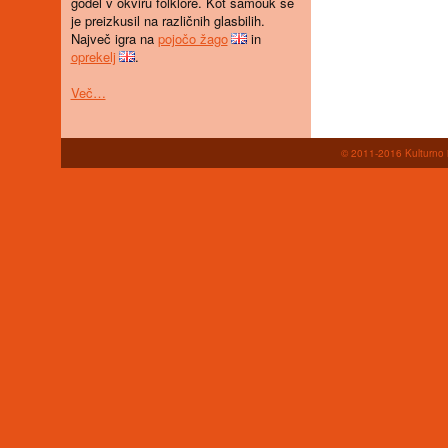
godel v okviru folklore. Kot samouk se
je preizkusil na različnih glasbilih.
Največ igra na
pojočo žago
in
oprekelj
.
Več…
© 2011-2016 Kulturno i