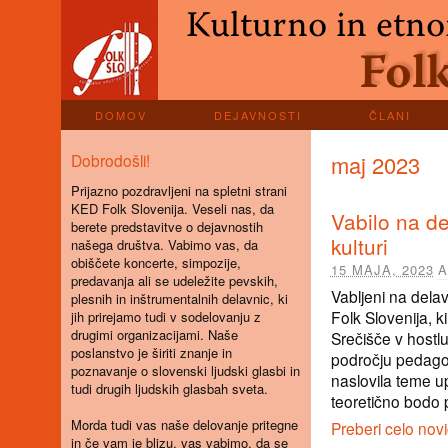
DOMOV
DEJAVNOSTI
ČLANI
Dobrodošli!
maj 2023
Prijazno pozdravljeni na spletni strani
KED Folk Slovenija. Veseli nas, da
Vabilo na de
berete predstavitve o dejavnostih
kulturi
našega društva. Vabimo vas, da
obiščete koncerte, simpozije,
15 MAJA, 2023
A
predavanja ali se udeležite pevskih,
Vabljeni na delav
plesnih in inštrumentalnih delavnic, ki
Folk Slovenija, ki
jih prirejamo tudi v sodelovanju z
drugimi organizacijami. Naše
Srečišče v hostlu
poslanstvo je širiti znanje in
področju pedagog
poznavanje o slovenski ljudski glasbi in
naslovila teme up
tudi drugih ljudskih glasbah sveta.
teoretično bodo p
Morda tudi vas naše delovanje pritegne
Preberi celo nov
in če vam je blizu, vas vabimo, da se