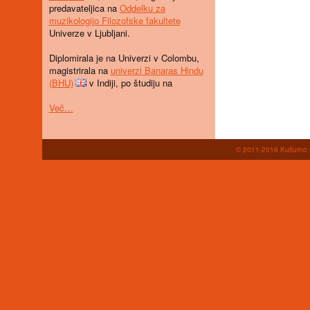
predavateljica na
Oddelku za
muzikologijo Filozofske fakultete
Univerze v Ljubljani.
Diplomirala je na Univerzi v Colombu,
magistrirala na
univerzi Banaras Hindu
(BHU)
v Indiji, po študiju na
Več…
© 2011-2016 Kulturno i