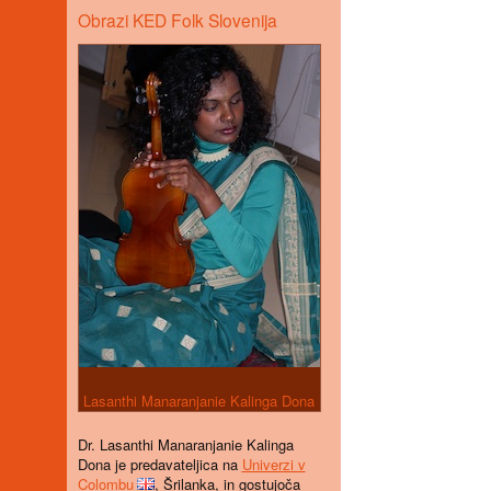
Obrazi KED Folk Slovenija
Lasanthi Manaranjanie Kalinga Dona
D
r. Lasanthi Manaranjanie Kalinga
Dona je predavateljica na
Univerzi v
Colombu
, Šrilanka, in gostujoča