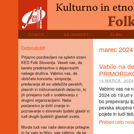
DOMOV
DEJAVNOSTI
ČLANI
Dobrodošli!
marec 2024
Prijazno pozdravljeni na spletni strani
KED Folk Slovenija. Veseli nas, da
Vabilo na 
berete predstavitve o dejavnostih
PRIMORSK
našega društva. Vabimo vas, da
obiščete koncerte, simpozije,
14 MARCA, 2024
predavanja ali se udeležite pevskih,
Vabimo vas na na
plesnih in inštrumentalnih delavnic, ki
2024 ob 19.uri v
jih prirejamo tudi v sodelovanju z
drugimi organizacijami. Naše
bo prepevanju lj
poslanstvo je širiti znanje in
pevska skupina Ci
poznavanje o slovenski ljudski glasbi in
pojete in tudi tist
tudi drugih ljudskih glasbah sveta.
Preberi celo nov
Morda tudi vas naše delovanje pritegne
in če vam je blizu, vas vabimo, da se