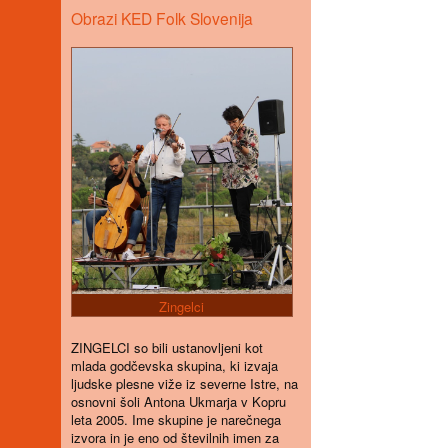
Obrazi KED Folk Slovenija
Zingelci
ZINGELCI so bili ustanovljeni kot
mlada godčevska skupina, ki izvaja
ljudske plesne viže iz severne Istre, na
osnovni šoli Antona Ukmarja v Kopru
leta 2005. Ime skupine je narečnega
izvora in je eno od številnih imen za