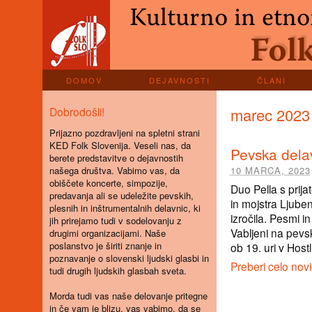
DOMOV
DEJAVNOSTI
ČLANI
Dobrodošli!
marec 2023
Prijazno pozdravljeni na spletni strani
KED Folk Slovenija. Veseli nas, da
Pevska dela
berete predstavitve o dejavnostih
našega društva. Vabimo vas, da
10 MARCA, 2023
obiščete koncerte, simpozije,
Duo Pella s prija
predavanja ali se udeležite pevskih,
in mojstra Ljube
plesnih in inštrumentalnih delavnic, ki
izročila. Pesmi i
jih prirejamo tudi v sodelovanju z
Vabljeni na pevs
drugimi organizacijami. Naše
poslanstvo je širiti znanje in
ob 19. uri v Host
poznavanje o slovenski ljudski glasbi in
Preberi celo nov
tudi drugih ljudskih glasbah sveta.
Morda tudi vas naše delovanje pritegne
in če vam je blizu, vas vabimo, da se