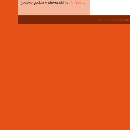
ljudske godce v slovenski Istri.
Več…
© 2011-2016 Kulturno i